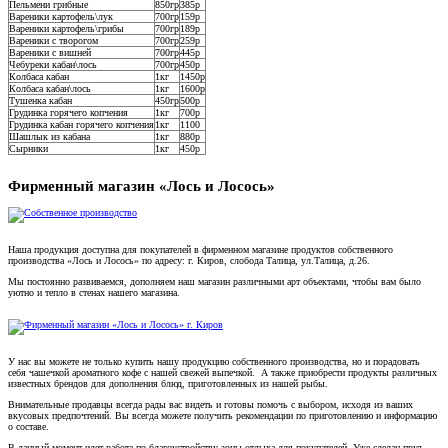
Пельмени грибные
850гр
385р
Вареники картофель\лук
700гр
159р
Вареники картофель\грибы
700гр
189р
Вареники с творогом
700гр
259р
Вареники с вишней
700гр
445р
Чебуреки кабан\лось
700гр
450р
Колбаса кабан
1кг
1450р
Колбаса кабан\лось
1кг
1600р
Тушенка кабан
450гр
500р
Грудинка горячего копчения
1кг
700р
Грудинка кабан горячего копчения
1кг
1100
Шашлык из кабана
1кг
880р
Сырники
1кг
450р
Фирменный магазин «Лось и Лосось»
Наша продукция доступна для покупателей в фирменном магазине продуктов собственного
производства «Лось и Лосось» по адресу:
г. Киров, слобода Талица, ул.Талица, д.26.
Мы постоянно развиваемся, дополняем наш магазин различными арт объектами, чтобы вам было
уютно и тепло в стенах нашего магазина.
У нас вы можете не только купить нашу продукцию собственного производства, но и порадовать
себя чашечкой ароматного кофе с нашей свежей выпечкой. А также приобрести продукты различных
известных брендов для дополнения блюд, приготовленных из нашей рыбы.
Внимательные продавцы всегда рады вас видеть и готовы помочь с выбором, исходя из ваших
вкусовых предпочтений. Вы всегда можете получить рекомендации по приготовлению и информацию
о составе.
В данный момент идет работа по благоустройству зоны отдыха для покупателей. Уже сделан пруд,